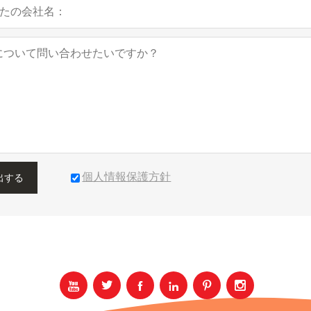
個人情報保護方針
出する





