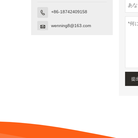
+86-18742409158

wenning8@163.com

提