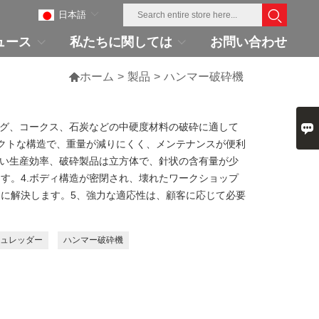
日本語
ュース
私たちに関しては
お問い合わせ

ホーム
>
製品
>
ハンマー破砕機

ラグ、コークス、石炭などの中硬度材料の破砕に適して
クトな構造で、重量が減りにくく、メンテナンスが便利
高い生産効率、破砕製品は立方体で、針状の含有量が少
す。4.ボディ構造が密閉され、壊れたワークショップ
に解決します。5、強力な適応性は、顧客に応じて必要
。
ュレッダー
ハンマー破砕機