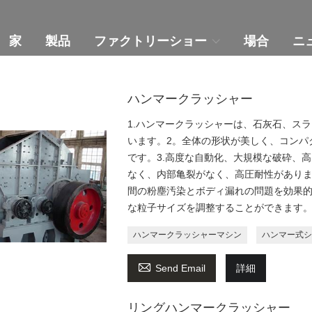
家
製品
ファクトリーショー
場合
ニ
ハンマークラッシャー
1.ハンマークラッシャーは、石灰石、ス
います。2。全体の形状が美しく、コンパ
です。3.高度な自動化、大規模な破砕、
なく、内部亀裂がなく、高圧耐性がありま
間の粉塵汚染とボディ漏れの問題を効果的
な粒子サイズを調整することができます
ハンマークラッシャーマシン
ハンマー式シ

Send Email
詳細
リングハンマークラッシャー