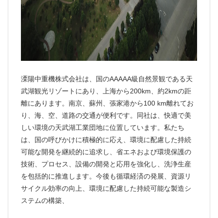
溧陽中重機株式会社は、国のAAAAA級自然景観である天
武湖観光リゾートにあり、上海から200km、約2kmの距
離にあります。南京、蘇州、張家港から100 km離れてお
り、海、空、道路の交通が便利です。同社は、快適で美
しい環境の天武湖工業団地に位置しています。私たち
は、国の呼びかけに積極的に応え、環境に配慮した持続
可能な開発を継続的に追求し、省エネおよび環境保護の
技術、プロセス、設備の開発と応用を強化し、洗浄生産
を包括的に推進します。今後も循環経済の発展、資源リ
サイクル効率の向上、環境に配慮した持続可能な製造シ
ステムの構築、