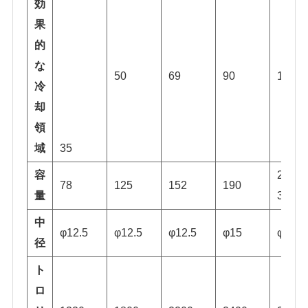
効
果
的
な
50
69
90
121
冷
却
領
域
35
容
270〜
78
125
152
190
量
304
中
φ12.5
φ12.5
φ12.5
φ15
φ18.5
径
ト
ロ