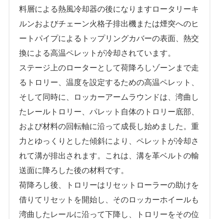
料層による熱風冷却器の後になりますロータリーキ
ルンおよびチェーン火格子排出機または煙突へのヒ
ートパイプによるトップリングカバーの表面、熱交
換による高温ペレットが冷却されています。
ステージ上のローターとして荷降ろしゾーンまで走
るトロリー、温度を設定するための高温ペレット、
そして同時に、ロッカーアームラウンドは、湾曲し
たレールトロリー、パレット自体のトロリー底部、
および材料の回転軸に沿って成長し始めました。重
力とゆっくりとした傾斜により、ペレットが冷却さ
れて溝が排出されます。これは、溝を革ベルトの輸
送面に降ろした後の材料です。
荷降ろし後、トロリーはリセットローラーの助けを
借りてリセットを開始し、そのロッカーホイールも
湾曲したレールに沿って下降し、トロリーをその位