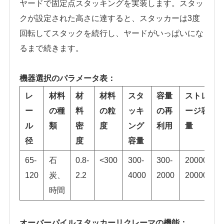
ヤードで固定点スタッキングを実装します。スタッ
クが設定された高さに達すると、スタッカーは3度
回転してスタックを続行し、ヤードがいっぱいにな
るまで続きます。
機器選択のパラメータ表：
レ
材料
材
材料
スタ
容量
ストレ
ー
の種
料
の粒
ッキ
の再
ージ容
ル
類
密
度
ング
利用
量
径
度
容量
65-
石
0.8-
<300
300-
300-
20000-
120
炭、
2.2
4000
2000
200000
時間
オーバーパイルスタッカーリクレーマの機能：