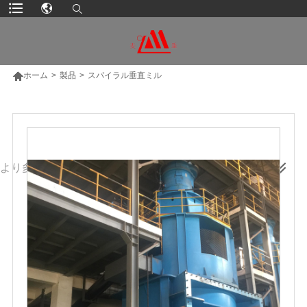

ホーム
>
製品
>
スパイラル垂直ミル
より多くの製品