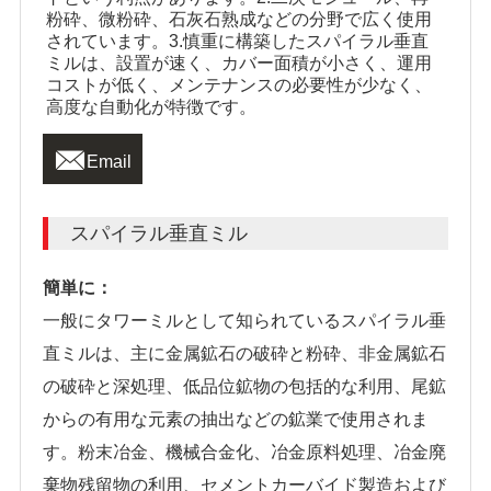
粉砕、微粉砕、石灰石熟成などの分野で広く使用
されています。3.慎重に構築したスパイラル垂直
ミルは、設置が速く、カバー面積が小さく、運用
コストが低く、メンテナンスの必要性が少なく、
高度な自動化が特徴です。

Email
スパイラル垂直ミル
簡単に：
一般にタワーミルとして知られているスパイラル垂
直ミルは、主に金属鉱石の破砕と粉砕、非金属鉱石
の破砕と深処理、低品位鉱物の包括的な利用、尾鉱
からの有用な元素の抽出などの鉱業で使用されま
す。粉末冶金、機械合金化、冶金原料処理、冶金廃
棄物残留物の利用、セメントカーバイド製造および