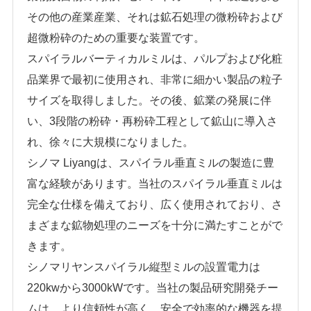
その他の産業産業、それは鉱石処理の微粉砕および
超微粉砕のための重要な装置です。
スパイラルバーティカルミルは、パルプおよび化粧
品業界で最初に使用され、非常に細かい製品の粒子
サイズを取得しました。その後、鉱業の発展に伴
い、3段階の粉砕・再粉砕工程として鉱山に導入さ
れ、徐々に大規模になりました。
シノマ Liyangは、スパイラル垂直ミルの製造に豊
富な経験があります。当社のスパイラル垂直ミルは
完全な仕様を備えており、広く使用されており、さ
まざまな鉱物処理のニーズを十分に満たすことがで
きます。
シノマリヤンスパイラル縦型ミルの設置電力は
220kwから3000kWです。当社の製品研究開発チー
ムは、より信頼性が高く、安全で効率的な機器を提