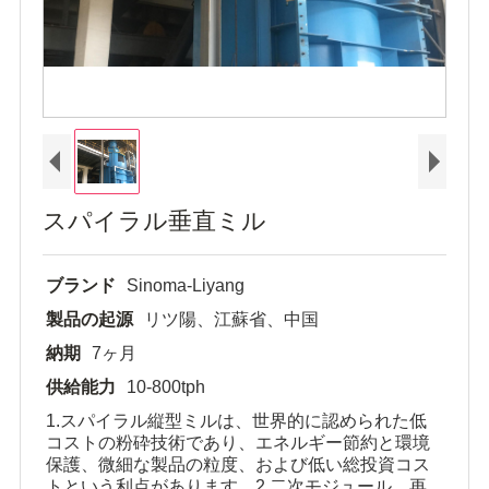
スパイラル垂直ミル
ブランド
Sinoma-Liyang
製品の起源
リツ陽、江蘇省、中国
納期
7ヶ月
供給能力
10-800tph
1.スパイラル縦型ミルは、世界的に認められた低
コストの粉砕技術であり、エネルギー節約と環境
保護、微細な製品の粒度、および低い総投資コス
トという利点があります。2.二次モジュール、再