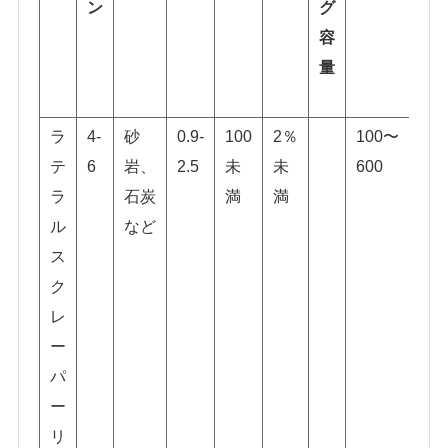
ン
グ
容
量
ラ
4-
砂
0.9-
100
2％
100〜
ラ
テ
6
岩、
2.5
未
未
600
フ
ラ
石炭
満
満
タ
ル
など
イ
ス
プ/
ク
傾
レ
斜
ー
タ
パ
イ
ー
プ/
リ
水