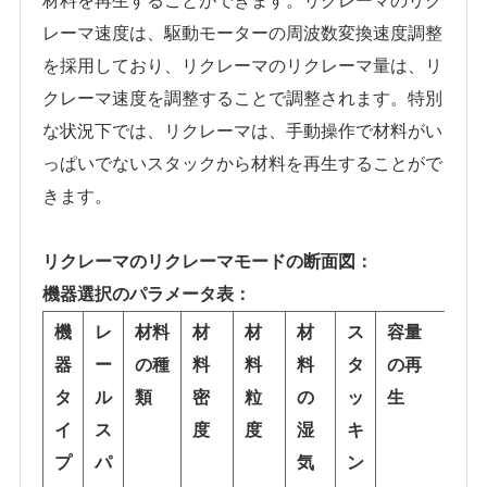
材料を再生することができます。リクレーマのリク
レーマ速度は、駆動モーターの周波数変換速度調整
を採用しており、リクレーマのリクレーマ量は、リ
クレーマ速度を調整することで調整されます。特別
な状況下では、リクレーマは、手動操作で材料がい
っぱいでないスタックから材料を再生することがで
きます。
リクレーマのリクレーマモードの断面図：
機器選択のパラメータ表：
機
レ
材料
材
材
材
ス
容量
詳
器
ー
の種
料
料
料
タ
の再
細
タ
ル
類
密
粒
の
ッ
生
タ
イ
ス
度
度
湿
キ
イ
プ
パ
気
ン
プ