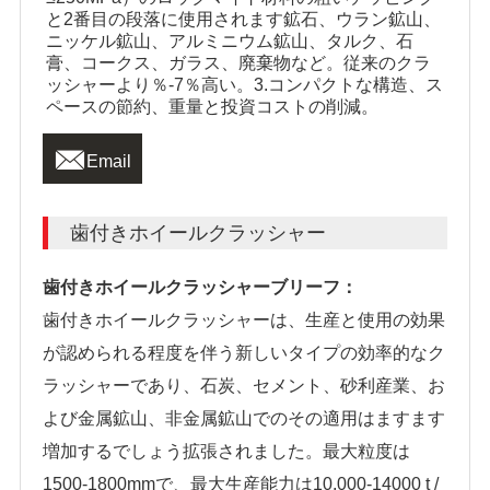
と2番目の段落に使用されます鉱石、ウラン鉱山、
ニッケル鉱山、アルミニウム鉱山、タルク、石
膏、コークス、ガラス、廃棄物など。従来のクラ
ッシャーより％-7％高い。3.コンパクトな構造、ス
ペースの節約、重量と投資コストの削減。

Email
歯付きホイールクラッシャー
歯付きホイールクラッシャーブリーフ：
歯付きホイールクラッシャーは、生産と使用の効果
が認められる程度を伴う新しいタイプの効率的なク
ラッシャーであり、石炭、セメント、砂利産業、お
よび金属鉱山、非金属鉱山でのその適用はますます
増加するでしょう拡張されました。最大粒度は
1500-1800mmで、最大生産能力は10,000-14000 t /